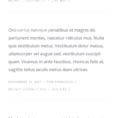
NO HAY COMENTARIOS
LEER MÁS
sociosqu
Orci varius natoque penatibus et magnis dis
TIPS
TRENDS
parturient montes, nascetur ridiculus mus. Nulla
quis vestibulum metus. Vestibulum dolor massa,
ullamcorper vel augue sed, vestibulum suscipit
quam. Vivamus in ante faucibus, rhoncus felis at,
sagittis tellus iaculis metus diam ultrices.
NOVIEMBRE 13, 2021
POR FRANCISCO
Orci varius natoque
NO HAY COMENTARIOS
LEER MÁS
penatibus