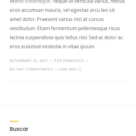
Morbi scelerisque, neque ut vehicula varius, metus
IDEAS
TIPS
eros accumsan mauris, vel egestas arcu leo sit
amet dolor. Praesent varius nisl at cursus
vestibulum. Etiam fermentum pellentesque risus
lacinia suspendisse quis tellus nisi. Sed ac dolor ac
eros euismod molestie in vitae ipsum.
NOVIEMBRE 12, 2021
POR FRANCISCO
NO HAY COMENTARIOS
LEER MÁS
Buscar