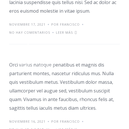
lacinia suspendisse quis tellus nisi. Sed ac dolor ac
eros euismod molestie in vitae ipsum.
NOVIEMBRE 17, 2021
POR FRANCISCO
NO HAY COMENTARIOS
LEER MÁS
Top home office ideas
Orci varius natoque penatibus et magnis dis
TIPS
TRENDS
parturient montes, nascetur ridiculus mus. Nulla
quis vestibulum metus. Vestibulum dolor massa,
ullamcorper vel augue sed, vestibulum suscipit
quam. Vivamus in ante faucibus, rhoncus felis at,
sagittis tellus iaculis metus diam ultrices.
NOVIEMBRE 16, 2021
POR FRANCISCO
Class aptent taciti id