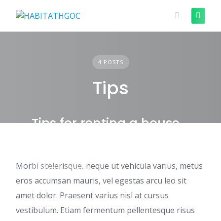
Skip
to
content
4 POSTS
Tips
Tips for renting a house
Morbi scelerisque, neque ut vehicula varius, metus
IDEAS
TIPS
eros accumsan mauris, vel egestas arcu leo sit
amet dolor. Praesent varius nisl at cursus
vestibulum. Etiam fermentum pellentesque risus