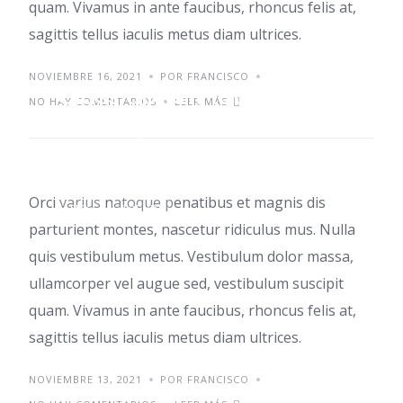
quam. Vivamus in ante faucibus, rhoncus felis at,
sagittis tellus iaculis metus diam ultrices.
NOVIEMBRE 16, 2021
POR FRANCISCO
Class aptent taciti id
NO HAY COMENTARIOS
LEER MÁS
sociosqu
Orci varius natoque penatibus et magnis dis
TIPS
TRENDS
parturient montes, nascetur ridiculus mus. Nulla
quis vestibulum metus. Vestibulum dolor massa,
ullamcorper vel augue sed, vestibulum suscipit
quam. Vivamus in ante faucibus, rhoncus felis at,
sagittis tellus iaculis metus diam ultrices.
NOVIEMBRE 13, 2021
POR FRANCISCO