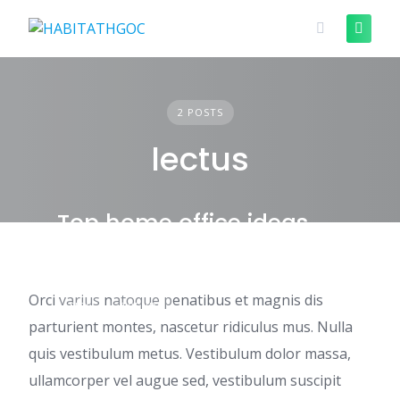
Skip
to
content
2 POSTS
lectus
Top home office ideas
Orci varius natoque penatibus et magnis dis
TIPS
TRENDS
parturient montes, nascetur ridiculus mus. Nulla
quis vestibulum metus. Vestibulum dolor massa,
ullamcorper vel augue sed, vestibulum suscipit